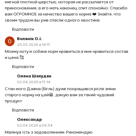
мягкой плотной шерстью, которая не рассыпается от
прикосновения, а его мать наконец спит спокойно. Спасибо
вам ОГРОМНОЕ за качество вашего корма ❤️ Знайте, что
своим трудом вы уже спасли одного хвостика
Відповісти
Волянік О.І.
25.05.2026 в 14:11
Моему коту и собаке корм нравиться,а мне нравиться состав
и цена 🥰
Відповісти
Олена Шелудяк
02.04.2026 в 17:14
Стан мого Джека (Бігль) дуже покращився рісля зміни
старого корму на цей😁, дякую вам за такий чудовий
продукт
Відповісти
Олександр
02.04.2026 в 09:54
Малінуа їсть з задоволенням. Рекомендую