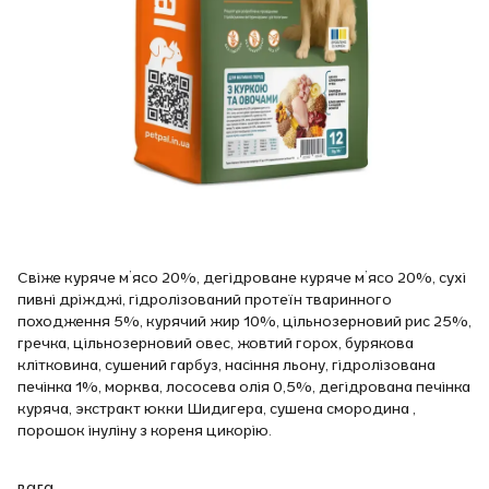
Свіже куряче м’ясо 20%, дегідроване куряче м’ясо 20%, сухі
пивні дріжджі, гідролізований протеїн тваринного
походження 5%, курячий жир 10%, цільнозерновий рис 25%,
гречка, цільнозерновий овес, жовтий горох, бурякова
клітковина, сушений гарбуз, насіння льону, гідролізована
печінка 1%, морква, лососева олія 0,5%, дегідрована печінка
куряча, экстракт юкки Шидигера, сушена смородина ,
порошок інуліну з кореня цикорію.
вага