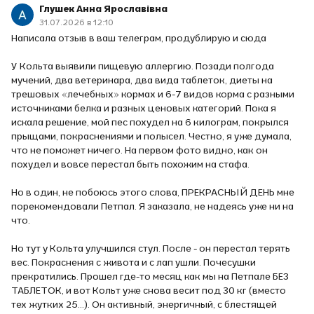
Глушек Анна Ярославівна
31.07.2026 в 12:10
Написала отзыв в ваш телеграм, продублирую и сюда
У Кольта выявили пищевую аллергию. Позади полгода
мучений, два ветеринара, два вида таблеток, диеты на
трешовых «лечебных» кормах и 6-7 видов корма с разными
источниками белка и разных ценовых категорий. Пока я
искала решение, мой пес похудел на 6 килограм, покрылся
прыщами, покраснениями и полысел. Честно, я уже думала,
что не поможет ничего. На первом фото видно, как он
похудел и вовсе перестал быть похожим на стафа.
Но в один, не побоюсь этого слова, ПРЕКРАСНЫЙ ДЕНЬ мне
порекомендовали Петпал. Я заказала, не надеясь уже ни на
что.
Но тут у Кольта улучшился стул. После - он перестал терять
вес. Покраснения с живота и с лап ушли. Почесушки
прекратились. Прошел где-то месяц как мы на Петпале БЕЗ
ТАБЛЕТОК, и вот Кольт уже снова весит под 30 кг (вместо
тех жутких 25…). Он активный, энергичный, с блестящей