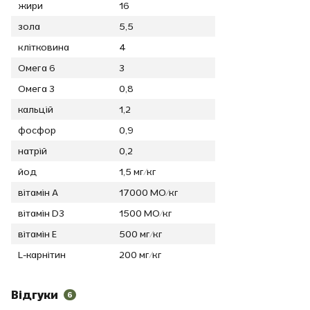
жири
16
зола
5,5
клітковина
4
Омега 6
3
Омега 3
0,8
кальцій
1,2
фосфор
0,9
натрій
0,2
йод
1,5 мг/кг
вітамін А
17000 МО/кг
вітамін D3
1500 МО/кг
вітамін Е
500 мг/кг
L-карнітин
200 мг/кг
Відгуки
6