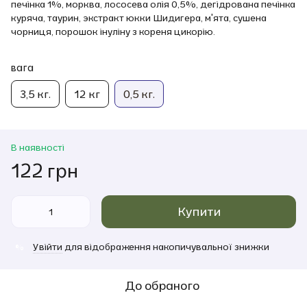
печінка 1%, морква, лососева олія 0,5%, дегідрована печінка
куряча, таурин, экстракт юкки Шидигера, м'ята, сушена
чорниця, порошок інуліну з кореня цикорію.
вага
3,5 кг.
12 кг
0,5 кг.
В наявності
122 грн
Купити
Увійти
для відображення накопичувальної знижки
%
До обраного