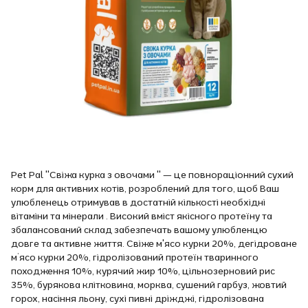
Pet Pal "Свіжа курка з овочами " — це повнораціонний сухий
корм для активних котів, розроблений для того, щоб Ваш
улюбленець отримував в достатній кількості необхідні
вітаміни та мінерали . Високий вміст якісного протеїну та
збалансований склад забезпечать вашому улюбленцю
довге та активне життя. Свіже м'ясо курки 20%, дегідроване
м’ясо курки 20%, гідролізований протеїн тваринного
походження 10%, курячий жир 10%, цільнозерновий рис
35%, бурякова клітковина, морква, сушений гарбуз, жовтий
горох, насіння льону, сухі пивні дріжджі, гідролізована