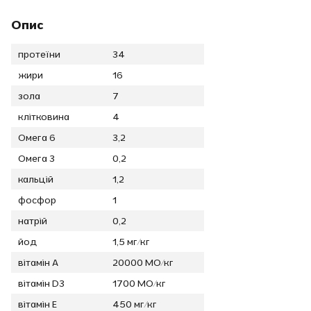
Опис
протеїни
34
жири
16
зола
7
клітковина
4
Омега 6
3,2
Омега 3
0,2
кальцій
1,2
фосфор
1
натрій
0,2
йод
1,5 мг/кг
вітамін А
20000 МО/кг
вітамін D3
1700 МО/кг
вітамін Е
450 мг/кг