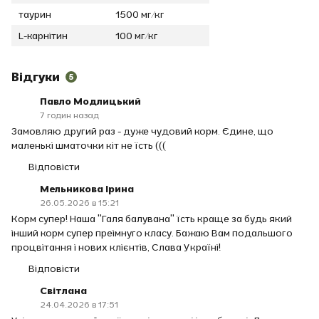
таурин
1500 мг/кг
L-карнітин
100 мг/кг
Відгуки
5
Павло Модлицький
7 годин назад
Замовляю другий раз - дуже чудовий корм. Єдине, що
маленькі шматочки кіт не їсть (((
Відповісти
Мельникова Ірина
26.05.2026 в 15:21
Корм супер! Наша "Галя балувана" їсть краще за будь який
інший корм супер преімнуго класу. Бажаю Вам подальшого
процвітання і нових клієнтів, Слава Україні!
Відповісти
Світлана
24.04.2026 в 17:51